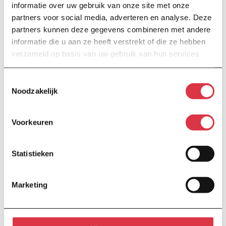
informatie over uw gebruik van onze site met onze
Toelatingscoördinatoren:
partners voor social media, adverteren en analyse. Deze
partners kunnen deze gegevens combineren met andere
Mevr. R.
informatie die u aan ze heeft verstrekt of die ze hebben
verzameld op basis van uw gebruik van hun services.
Groenewegen,
r.groenewegen@o2g2.nl
Mevr. T. Posthuma,
t.posthuma@o2g2.nl
Toestemmingsselectie
Noodzakelijk
Heb je een tip, feedback
Voorkeuren
of een klacht?
Laat het ons gerust weten. Bespreek het
Statistieken
met een van onze collega’s of dien je
feedback schriftelijk in. Voor klachten volgen
Marketing
wij samen met alle andere scholen van
Openbaar Onderwijs Groningen één