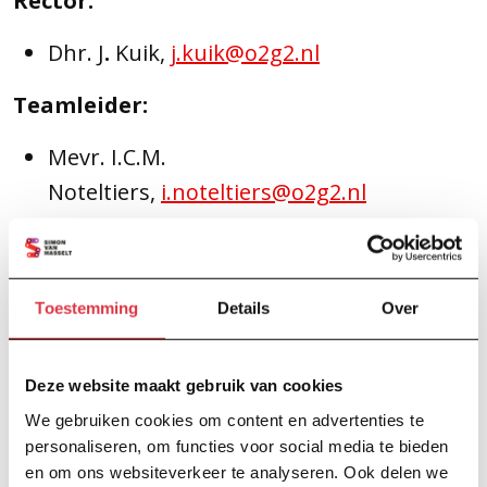
Rector:
Dhr. J
.
Kuik,
j.kuik@o2g2.nl
Teamleider:
Mevr. I.C.M.
Noteltiers,
i.noteltiers@o2g2.nl
Ondersteuningscoördinator:
Mevr. G.
Toestemming
Details
Over
Hoogenberg,
g.hoogenberg@o2g2.nl
Vertrouwenspersoon:
Deze website maakt gebruik van cookies
We gebruiken cookies om content en advertenties te
Meike van den Berg,
personaliseren, om functies voor social media te bieden
me.vandenberg@o2g2.nl
en om ons websiteverkeer te analyseren. Ook delen we