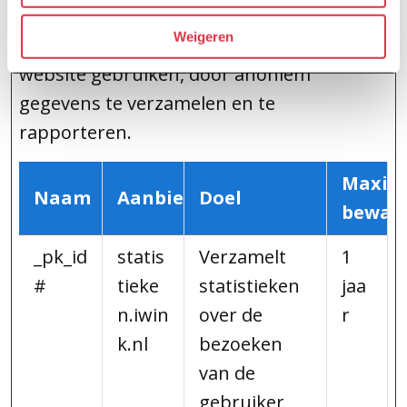
Statistische cookies helpen eigenaren van
Weigeren
websites begrijpen hoe bezoekers hun
website gebruiken, door anoniem
gegevens te verzamelen en te
rapporteren.
Maxim
Naam
Aanbieder
Doel
bewaa
_pk_id
statis
Verzamelt
1
#
tieke
statistieken
jaa
n.iwin
over de
r
k.nl
bezoeken
van de
gebruiker