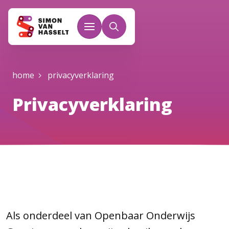
Overslaan en naar de inhoud gaan
Kruimelpad
home
privacyverklaring
Privacyverklaring
Als onderdeel van Openbaar Onderwijs