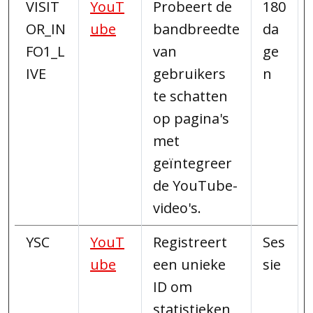
VISIT
YouT
Probeert de
180
OR_IN
ube
bandbreedte
da
FO1_L
van
ge
IVE
gebruikers
n
te schatten
op pagina's
met
geïntegreer
de YouTube-
video's.
YSC
YouT
Registreert
Ses
ube
een unieke
sie
ID om
statistieken