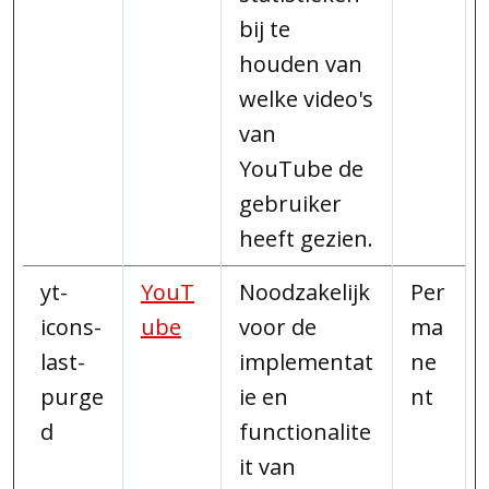
bij te
houden van
welke video's
van
YouTube de
gebruiker
heeft gezien.
yt-
YouT
Noodzakelijk
Per
icons-
ube
voor de
ma
last-
implementat
ne
purge
ie en
nt
d
functionalite
it van