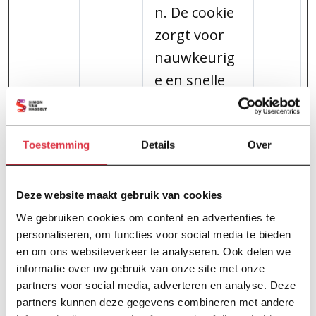
n. De cookie
zorgt voor
nauwkeurig
e en snelle
zoekresultat
en.
Toestemming
Details
Over
ssi--
Site
Bewaart
1
sessio
Searc
informatie
jaa
Deze website maakt gebruik van cookies
nId
h 360
over acties
r
We gebruiken cookies om content en advertenties te
die door de
personaliseren, om functies voor social media te bieden
gebruiker
en om ons websiteverkeer te analyseren. Ook delen we
informatie over uw gebruik van onze site met onze
zijn
partners voor social media, adverteren en analyse. Deze
uitgevoerd
partners kunnen deze gegevens combineren met andere