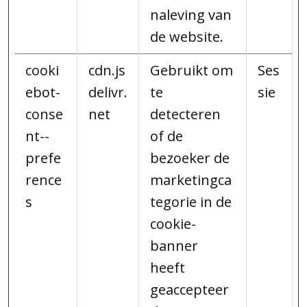
naleving van
de website.
cooki
cdn.js
Gebruikt om
Ses
ebot-
delivr.
te
sie
conse
net
detecteren
nt--
of de
prefe
bezoeker de
rence
marketingca
s
tegorie in de
cookie-
banner
heeft
geaccepteer