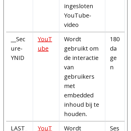
ingesloten
YouTube-
video
__Sec
YouT
Wordt
180
ure-
ube
gebruikt om
da
YNID
de interactie
ge
van
n
gebruikers
met
embedded
inhoud bij te
houden.
LAST_
YouT
Wordt
Ses