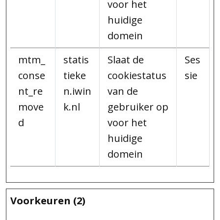
voor het
huidige
domein
mtm_
statis
Slaat de
Ses
conse
tieke
cookiestatus
sie
nt_re
n.iwin
van de
move
k.nl
gebruiker op
d
voor het
huidige
domein
Voorkeuren (2)