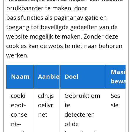
bruikbaarder te maken, door
basisfuncties als paginanavigatie en
toegang tot beveiligde gedeelten van de
website mogelijk te maken. Zonder deze
cookies kan de website niet naar behoren
werken.
Maxim
Naam
Aanbieder
Doel
bewaa
cooki
cdn.js
Gebruikt om
Ses
ebot-
delivr.
te
sie
conse
net
detecteren
nt--
of de