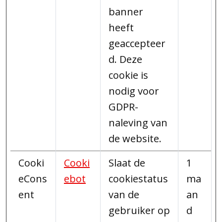
banner
heeft
geaccepteer
d. Deze
cookie is
nodig voor
GDPR-
naleving van
de website.
Cooki
Cooki
Slaat de
1
eCons
ebot
cookiestatus
ma
ent
van de
an
gebruiker op
d