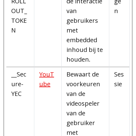
ROLL
de interactie
ge
OUT_
van
n
TOKE
gebruikers
N
met
embedded
inhoud bij te
houden.
__Sec
YouT
Bewaart de
Ses
ure-
ube
voorkeuren
sie
YEC
van de
videospeler
van de
gebruiker
met