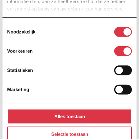
tijdens het
informatie die u aan ze heeft verstrekt of die ze hebben
verzameld op basis van uw gebruik van hun services.
huidige
bezoek aan
Toestemmingsselectie
de website,
Noodzakelijk
inclusief
zoekopdrach
Voorkeuren
ten met
daarin
Statistieken
opgenomen
trefwoorden
Marketing
.
Alles toestaan
Statistieken (2)
Selectie toestaan