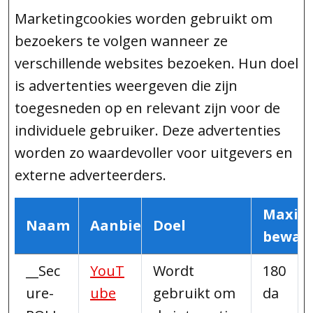
Marketingcookies worden gebruikt om
bezoekers te volgen wanneer ze
verschillende websites bezoeken. Hun doel
is advertenties weergeven die zijn
toegesneden op en relevant zijn voor de
individuele gebruiker. Deze advertenties
worden zo waardevoller voor uitgevers en
externe adverteerders.
Maxim
Naam
Aanbieder
Doel
bewaa
__Sec
YouT
Wordt
180
ure-
ube
gebruikt om
da