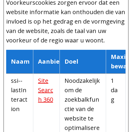
Voorkeurscookies zorgen ervoor dat een
website informatie kan onthouden die van
invloed is op het gedrag en de vormgeving
van de website, zoals de taal van uw
voorkeur of de regio waar u woont.
Maxim
Naam
Aanbieder
Doel
bewaa
ssi--
Site
Noodzakelijk
1
lastIn
Searc
om de
da
teract
h 360
zoekbalkfun
g
ion
ctie van de
website te
optimalisere