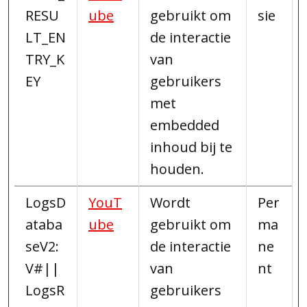
RESU
ube
gebruikt om
sie
LT_EN
de interactie
TRY_K
van
EY
gebruikers
met
embedded
inhoud bij te
houden.
LogsD
YouT
Wordt
Per
ataba
ube
gebruikt om
ma
seV2:
de interactie
ne
V#||
van
nt
LogsR
gebruikers