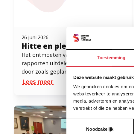
26 juni 2026
Hitte en pleinfeest
Het ontmoeten van de nieuwe klas,
Toestemming
rapporten uitdelen en pleinfeest gaan
door zoals gepland.
Deze website maakt gebruik
Lees meer
over Hitte en pleinfeest
We gebruiken cookies om cont
websiteverkeer te analyseren
media, adverteren en analys
verstrekt of die ze hebben v
Toestemmingsselectie
Noodzakelijk