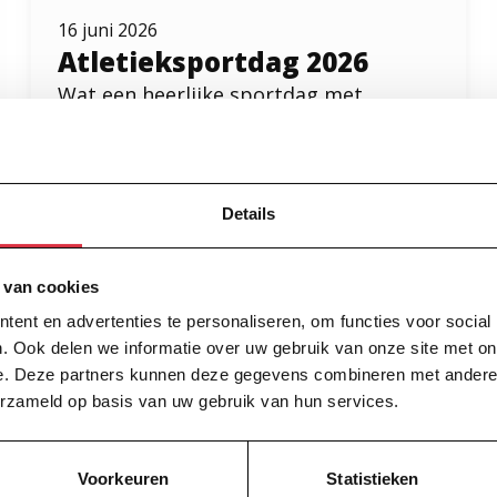
16 juni 2026
Atletieksportdag 2026
Wat een heerlijke sportdag met
fanatieke leerlingen, lekker weer en
mooie sporten.
Lees meer
over Atletieksportdag 2026
Details
 van cookies
ent en advertenties te personaliseren, om functies voor social
. Ook delen we informatie over uw gebruik van onze site met on
e. Deze partners kunnen deze gegevens combineren met andere i
erzameld op basis van uw gebruik van hun services.
Voorkeuren
Statistieken