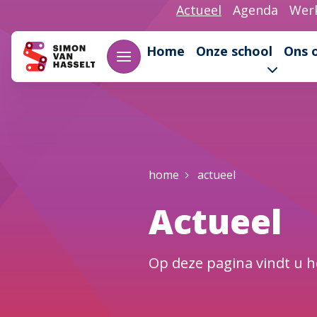
Overslaan en naar de inhoud gaan
Actueel
Agenda
Werk
Home
Onze school
Ons 
Kruimelpad
home
actueel
Actueel
Op deze pagina vindt u h