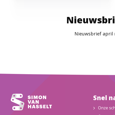
Nieuwsbr
Nieuwsbrief april
Snel n
Onze sc