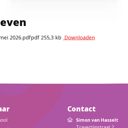
ieven
 mei 2026.pdf
pdf
255,3 kb
Downloaden
aar
Contact
hool
Simon van Hasselt
Travertijnstraat 2