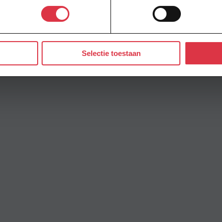
GxJxws?feature=oembed
Selectie toestaan