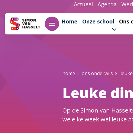
Overslaan en naar de inhoud gaan
Actueel
Agenda
Werk
Home
Onze school
Ons 
Kruimelpad
home
ons onderwijs
leuke
Leuke din
Op de Simon van Hasselts
we elke week wel leuke ac