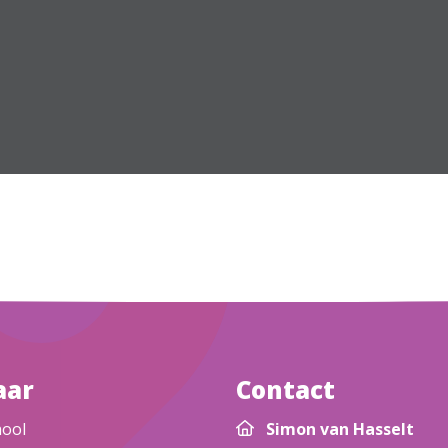
aar
Contact
hool
Simon van Hasselt