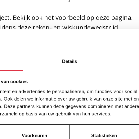
ect. Bekijk ook het voorbeeld op deze pagina.
tijdens deze reken- en wiskundewedstrijd.
sjoelen, tafeltennis, knutselen, film kijken... 
aan de traditionele feestdagen. Met kerst ete
Details
r altijd af met een week vol activiteiten of ka
en doen in die week.
 van cookies
ent en advertenties te personaliseren, om functies voor social
. Ook delen we informatie over uw gebruik van onze site met on
e. Deze partners kunnen deze gegevens combineren met andere i
erzameld op basis van uw gebruik van hun services.
om deze ingesloten inhoud te bekijken van
Voorkeuren
Statistieken