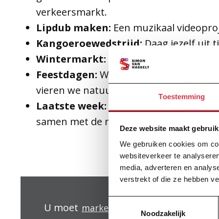
verkeersmarkt.
Lipdub maken:
Een muzikaal videoproj
Kangoeroewedstrijd:
Daag jezelf uit 
Wintermarkt:
Puzzels, koekjes bakken, 
Feestdagen:
We besteden ook aandacht 
vieren we natuurlijk ook.
Toestemming
Laatste week:
We sluiten het schooljaa
samen met de mentor wat zij graag will
Deze website maakt gebruik
We gebruiken cookies om cont
websiteverkeer te analyseren
media, adverteren en analys
verstrekt of die ze hebben v
Toestemmingsselectie
U moet
accepteren 
marketing-cookies
Noodzakelijk