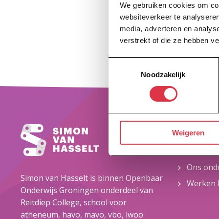
We gebruiken cookies om cont
websiteverkeer te analyseren
media, adverteren en analys
verstrekt of die ze hebben v
Toestemmingsselectie
Noodzakelijk
Snel n
Weigeren
Onze sc
Ons onde
Simon van Hasselt is binnen Openbaar
Werken b
Onderwijs Groningen onderdeel van
Reitdiep College, school voor
atheneum, havo, mavo, vbo, lwoo