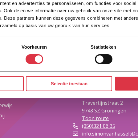
ent en advertenties te personaliseren, om functies voor social
. Ook delen we informatie over uw gebruik van onze site met on
e. Deze partners kunnen deze gegevens combineren met andere i
erzameld op basis van uw gebruik van hun services.
Voorkeuren
Statistieken
aar
Contact
Selectie toestaan
hool
Simon van Hasselt
Travertijnstraat 2
rwijs
9743 SZ
Groningen
ij
Toon route
(050)321 06 35
info.simonvanhasselt@o