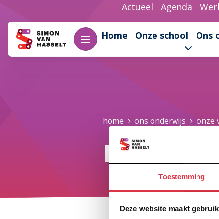
Overslaan en naar de inhoud gaan
Actueel
Agenda
Werk
Home
Onze school
Ons 
Kruimelpad
home
ons onderwijs
onze v
Praktijkg
Toestemming
Deze website maakt gebruik